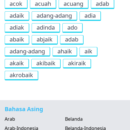
acok
acuah
acuang
adab
adaik
adang-adang
adia
adiak
adinda
ado
abaik
abjaik
adab
adang-adang
ahaik
aik
akaik
akibaik
akiraik
akrobaik
Bahasa Asing
Arab
Belanda
Arab-Indonesia
Belanda-Indonesia