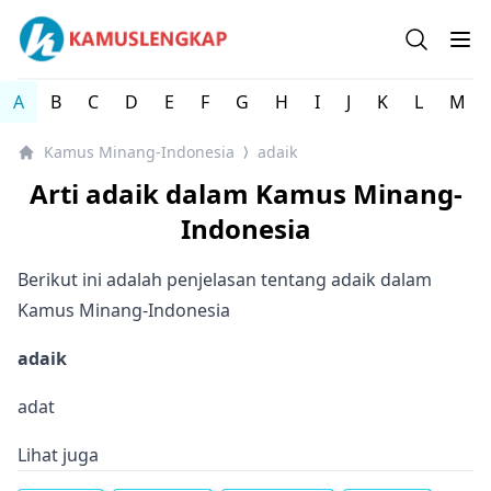
Kamus Lengkap Minang-Indonesia - Kamus Bahasa Daera
Open se
Op
A
B
C
D
E
F
G
H
I
J
K
L
M
Kamus Minang-Indonesia
adaik
⟩
Arti adaik dalam Kamus Minang-
Indonesia
Berikut ini adalah penjelasan tentang adaik dalam
Kamus Minang-Indonesia
adaik
adat
Lihat juga