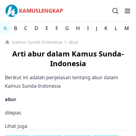
Kamus Lengkap Sunda-Indonesia - Kamus Lengkap Onlin
Open se
Op
A
B
C
D
E
F
G
H
I
J
K
L
M
Kamus Sunda-Indonesia
abur
⟩
Arti abur dalam Kamus Sunda-
Indonesia
Berikut ini adalah penjelasan tentang abur dalam
Kamus Sunda-Indonesia
abur
dilepas
Lihat juga