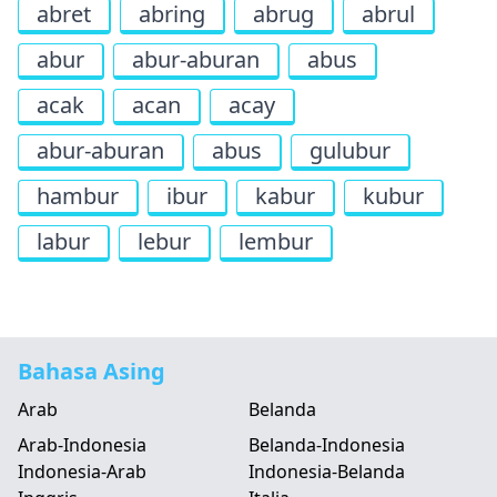
abret
abring
abrug
abrul
abur
abur-aburan
abus
acak
acan
acay
abur-aburan
abus
gulubur
hambur
ibur
kabur
kubur
labur
lebur
lembur
Bahasa Asing
Arab
Belanda
Arab-Indonesia
Belanda-Indonesia
Indonesia-Arab
Indonesia-Belanda