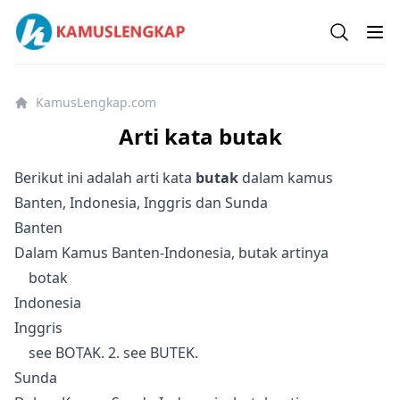
KamusLengkap.com Kamus Lengkap Semua Bahasa
Open se
Op
KamusLengkap.com
Arti kata butak
Berikut ini adalah arti kata
butak
dalam kamus
Banten, Indonesia, Inggris dan Sunda
Banten
Dalam Kamus Banten-Indonesia, butak artinya
botak
Indonesia
Inggris
see BOTAK. 2. see BUTEK.
Sunda