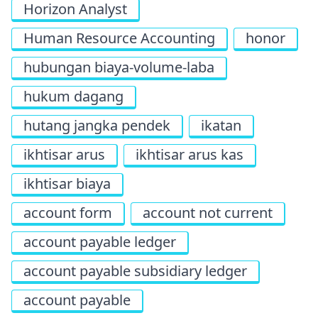
Horizon Analyst
Human Resource Accounting
honor
hubungan biaya-volume-laba
hukum dagang
hutang jangka pendek
ikatan
ikhtisar arus
ikhtisar arus kas
ikhtisar biaya
account form
account not current
account payable ledger
account payable subsidiary ledger
account payable