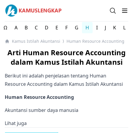
Kamus Istilah Akuntansi Indonesia Lengkap
Open se
Op
Ω
A
B
C
D
E
F
G
H
I
J
K
L
Kamus Istilah Akuntansi
Human Resource Accounting
⟩
Arti Human Resource Accounting
dalam Kamus Istilah Akuntansi
Berikut ini adalah penjelasan tentang Human
Resource Accounting dalam Kamus Istilah Akuntansi
Human Resource Accounting
Akuntansi sumber daya manusia
Lihat juga