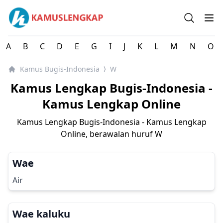
Kamus Lengkap Bugis-Indonesia - Kamus Lengkap Onlin
Open se
Op
A
B
C
D
E
G
I
J
K
L
M
N
O
Kamus Bugis-Indonesia
W
⟩
Kamus Lengkap Bugis-Indonesia -
Kamus Lengkap Online
Kamus Lengkap Bugis-Indonesia - Kamus Lengkap
Online, berawalan huruf
W
Wae
Air
Wae kaluku