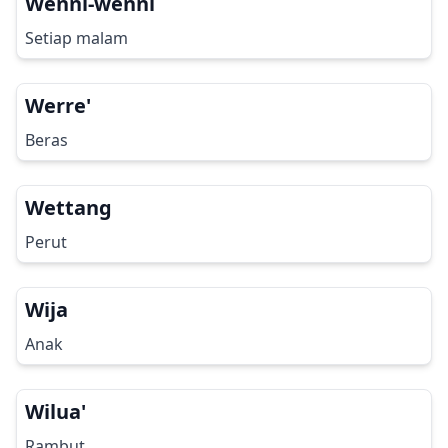
Wenni-wenni
Setiap malam
Werre'
Beras
Wettang
Perut
Wija
Anak
Wilua'
Rambut