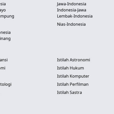
sia
Jawa-Indonesia
ayo
Indonesia-Jawa
Lampung
Lembak-Indonesia
Nias-Indonesia
nesia
inang
tansi
Istilah Astronomi
omi
Istilah Hukum
Istilah Komputer
itologi
Istilah Perfilman
k
Istilah Sastra