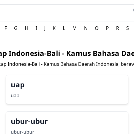
 Indonesia
F
G
H
I
J
K
L
M
N
O
P
R
S
p Indonesia-Bali - Kamus Bahasa Dae
p Indonesia-Bali - Kamus Bahasa Daerah Indonesia, bera
uap
uab
ubur-ubur
ubur-ubur