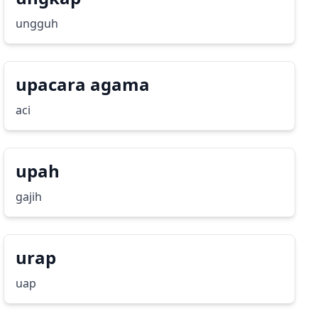
ungguh
upacara agama
aci
upah
gajih
urap
uap