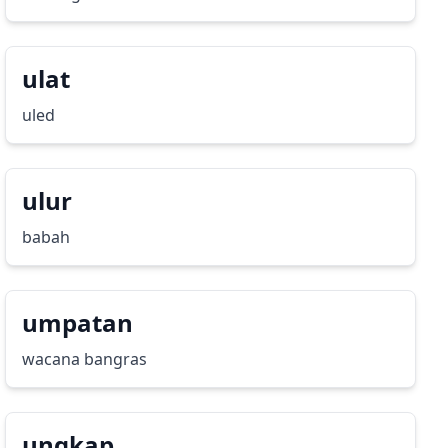
ulat
uled
ulur
babah
umpatan
wacana bangras
ungkap