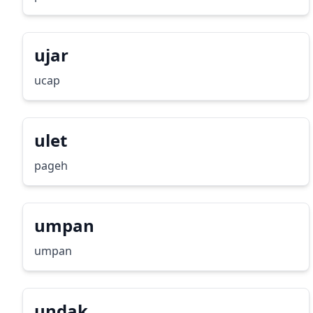
ujar
ucap
ulet
pageh
umpan
umpan
undak