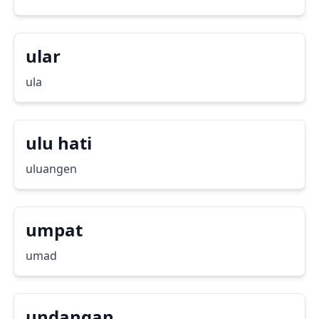
ular
ula
ulu hati
uluangen
umpat
umad
undangan