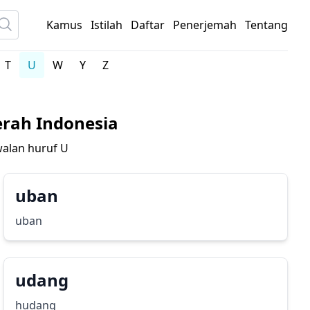
Kamus
Istilah
Daftar
Penerjemah
Tentang
T
U
W
Y
Z
rah Indonesia
walan huruf
U
uban
uban
udang
hudang