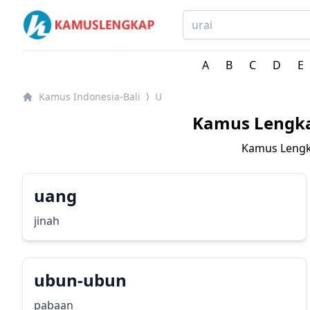
Kamus Lengkap Indonesia-Bali - Kamus Bahasa Daerah
A
B
C
D
E
Kamus Indonesia-Bali
U
⟩
Kamus Lengka
Kamus Lengka
uang
jinah
ubun-ubun
pabaan