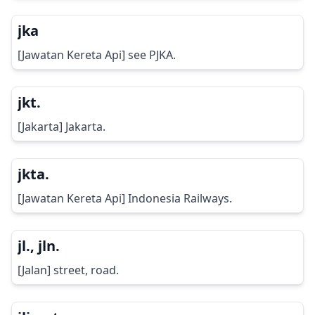
jka
[Jawatan Kereta Api] see PJKA.
jkt.
[Jakarta] Jakarta.
jkta.
[Jawatan Kereta Api] Indonesia Railways.
jl., jln.
[Jalan] street, road.