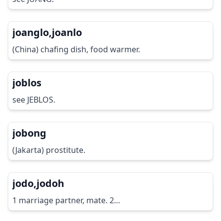
joanglo,joanlo
(China) chafing dish, food warmer.
joblos
see JEBLOS.
jobong
(Jakarta) prostitute.
jodo,jodoh
1 marriage partner, mate. 2…