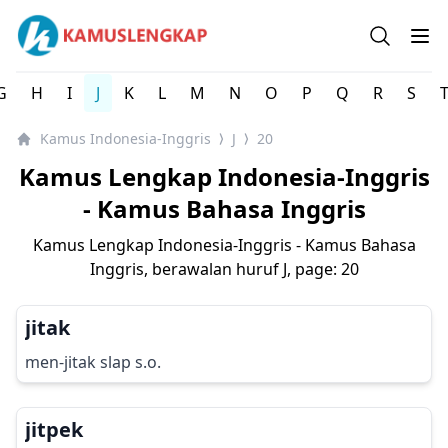
Kamus Lengkap Indonesia-Inggris - Kamus Bahasa Inggri
Open se
Op
G
H
I
J
K
L
M
N
O
P
Q
R
S
Kamus Indonesia-Inggris
J
20
⟩
⟩
Kamus Lengkap Indonesia-Inggris
- Kamus Bahasa Inggris
Kamus Lengkap Indonesia-Inggris - Kamus Bahasa
Inggris, berawalan huruf
J
, page: 20
jitak
men-jitak slap s.o.
jitpek