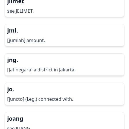
jlimet
see JELIMET.
jml.
[jumlah] amount.
jng.
[Jatinegara] a district in Jakarta.
jo.
[juncto] (Leg.) connected with.
joang
see JUANG.