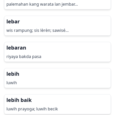
palemahan kang warata lan jembar…
lebar
wis rampung; sis lèrèn; sawisé…
lebaran
riyaya bakda pasa
lebih
luwih
lebih baik
luwih prayoga; luwih becik