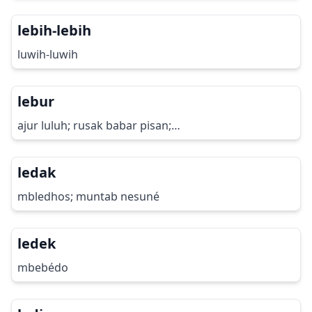
lebih-lebih
luwih-luwih
lebur
ajur luluh; rusak babar pisan;…
ledak
mbledhos; muntab nesuné
ledek
mbebédo