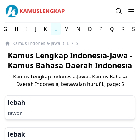
Kamus Lengkap Indonesia-Jawa - Kamus Bahasa Daerah 
Open se
Op
G
H
I
J
K
L
M
N
O
P
Q
R
S
Kamus Indonesia-Jawa
L
5
⟩
⟩
Kamus Lengkap Indonesia-Jawa -
Kamus Bahasa Daerah Indonesia
Kamus Lengkap Indonesia-Jawa - Kamus Bahasa
Daerah Indonesia, berawalan huruf
L
, page: 5
lebah
tawon
lebak