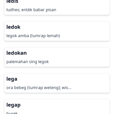
ledis
ludhes; entèk babar pisan
ledok
legok amba (tumrap lemah)
ledokan
palemahan sing legok
lega
ora bebeg (tumrap weteng); wis…
legap
burek