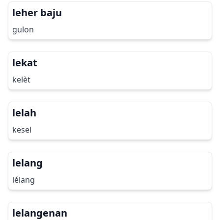
leher baju
gulon
lekat
kelèt
lelah
kesel
lelang
lélang
lelangenan