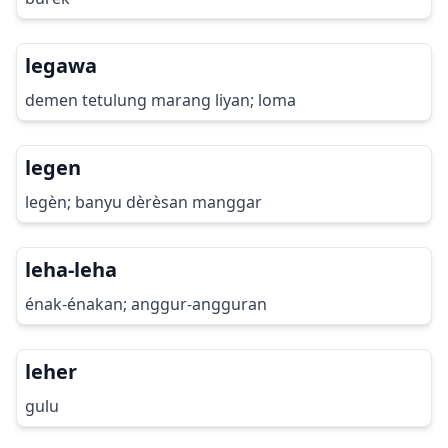
legawa
demen tetulung marang liyan; loma
legen
legèn; banyu dèrèsan manggar
leha-leha
énak-énakan; anggur-angguran
leher
gulu