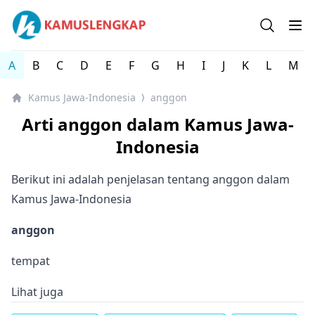
Kamus Lengkap Jawa-Indonesia - Kamus Bahasa Daerah 
Open se
Op
A
B
C
D
E
F
G
H
I
J
K
L
M
Kamus Jawa-Indonesia
anggon
⟩
Arti anggon dalam Kamus Jawa-
Indonesia
Berikut ini adalah penjelasan tentang anggon dalam
Kamus Jawa-Indonesia
anggon
tempat
Lihat juga