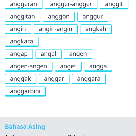
anggeran
angger-angger
anggit
anggitan
anggon
anggur
angin
angin-angin
angkah
angkara
angap
angel
angen
angen-angen
anget
angga
anggak
anggar
anggara
anggarbini
Bahasa Asing