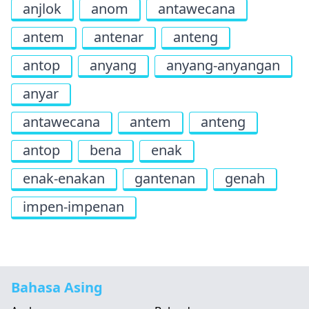
anjlok
anom
antawecana
antem
antenar
anteng
antop
anyang
anyang-anyangan
anyar
antawecana
antem
anteng
antop
bena
enak
enak-enakan
gantenan
genah
impen-impenan
Bahasa Asing