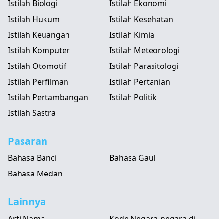
Istilah Biologi
Istilah Ekonomi
Istilah Hukum
Istilah Kesehatan
Istilah Keuangan
Istilah Kimia
Istilah Komputer
Istilah Meteorologi
Istilah Otomotif
Istilah Parasitologi
Istilah Perfilman
Istilah Pertanian
Istilah Pertambangan
Istilah Politik
Istilah Sastra
Pasaran
Bahasa Banci
Bahasa Gaul
Bahasa Medan
Lainnya
Arti Nama
Kode Negara-negara di