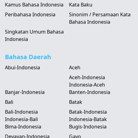
Kamus Bahasa Indonesia
Kata Baku
Peribahasa Indonesia
Sinonim / Persamaan Kata
Bahasa Indonesia
Singkatan Umum Bahasa
Indonesia
Bahasa Daerah
Abui-Indonesia
Aceh
Aceh-Indonesia
Indonesia-Aceh
Banjar-Indonesia
Banten-Indonesia
Bali
Batak
Bali-Indonesia
Batak-Indonesia
Indonesia-Bali
Indonesia-Batak
Bima-Indonesia
Bugis-Indonesia
Devayan-Indonesia
Gayo