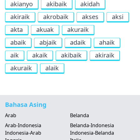
akianyo
akibaik
akidah
akiraik
akrobaik
akses
aksi
akta
akuak
akuraik
abaik
abjaik
adaik
ahaik
aik
akaik
akibaik
akiraik
akuraik
alaik
Bahasa Asing
Arab
Belanda
Arab-Indonesia
Belanda-Indonesia
Indonesia-Arab
Indonesia-Belanda