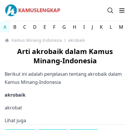
Kamus Lengkap Minang-Indonesia - Kamus Bahasa Daera
Open se
Op
A
B
C
D
E
F
G
H
I
J
K
L
M
Kamus Minang-Indonesia
akrobaik
⟩
Arti akrobaik dalam Kamus
Minang-Indonesia
Berikut ini adalah penjelasan tentang akrobaik dalam
Kamus Minang-Indonesia
akrobaik
akrobat
Lihat juga