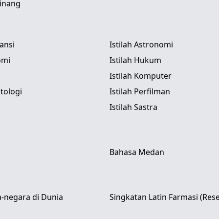
inang
tansi
Istilah Astronomi
omi
Istilah Hukum
Istilah Komputer
itologi
Istilah Perfilman
k
Istilah Sastra
Bahasa Medan
-negara di Dunia
Singkatan Latin Farmasi (Res