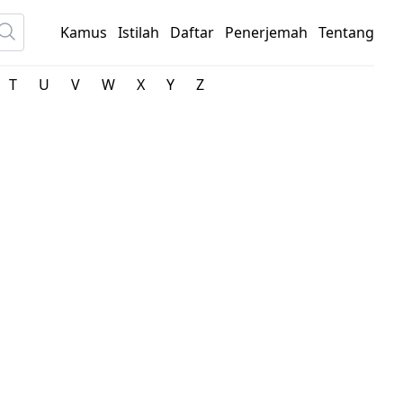
Kamus
Istilah
Daftar
Penerjemah
Tentang
T
U
V
W
X
Y
Z