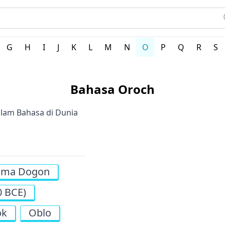
G
H
I
J
K
L
M
N
O
P
Q
R
S
Bahasa Oroch
lam Bahasa di Dunia
ama Dogon
0 BCE)
ok
Oblo