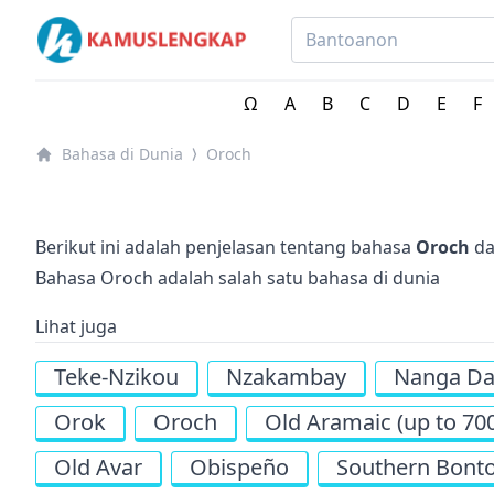
Bahasa-bahasa di Seluruh Dunia
Ω
A
B
C
D
E
F
Bahasa di Dunia
Oroch
⟩
Berikut ini adalah penjelasan tentang bahasa
Oroch
da
Bahasa Oroch adalah salah satu bahasa di dunia
Lihat juga
Teke-Nzikou
Nzakambay
Nanga D
Orok
Oroch
Old Aramaic (up to 70
Old Avar
Obispeño
Southern Bont