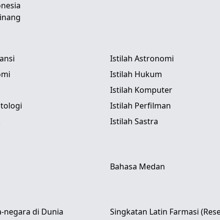
nesia
inang
tansi
Istilah Astronomi
omi
Istilah Hukum
Istilah Komputer
itologi
Istilah Perfilman
k
Istilah Sastra
Bahasa Medan
-negara di Dunia
Singkatan Latin Farmasi (Res