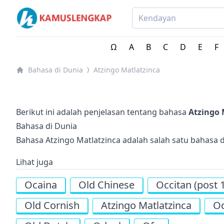
Bahasa-bahasa di Seluruh Dunia
Ω
A
B
C
D
E
F
Bahasa di Dunia
Atzingo Matlatzinca
⟩
Berikut ini adalah penjelasan tentang bahasa
Atzingo 
Bahasa di Dunia
Bahasa Atzingo Matlatzinca adalah salah satu bahasa d
Lihat juga
Ocaina
Old Chinese
Occitan (post 
Old Cornish
Atzingo Matlatzinca
O