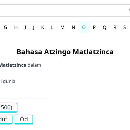
G
H
I
J
K
L
M
N
O
P
Q
R
S
Bahasa Atzingo Matlatzinca
Matlatzinca
dalam
i dunia
1500)
dut
Od