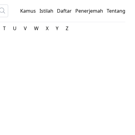
Kamus
Istilah
Daftar
Penerjemah
Tentang
T
U
V
W
X
Y
Z