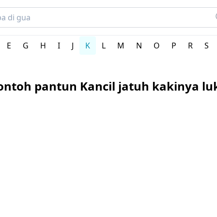
ya
E
G
H
I
J
K
L
M
N
O
P
R
S
ontoh pantun Kancil jatuh kakinya lu