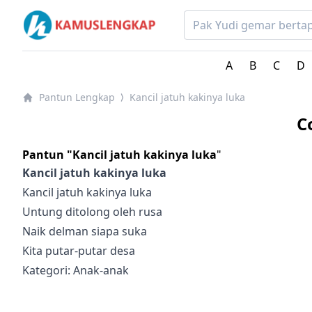
Kumpulan pantun lengkap Bahasa Indonesia dan artin
A
B
C
D
Pantun Lengkap
Kancil jatuh kakinya luka
⟩
C
Pantun "Kancil jatuh kakinya luka
"
Kancil jatuh kakinya luka
Kancil jatuh kakinya luka
Untung ditolong oleh rusa
Naik delman siapa suka
Kita putar-putar desa
Kategori:
Anak-anak