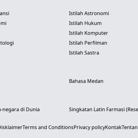
tansi
Istilah Astronomi
omi
Istilah Hukum
Istilah Komputer
itologi
Istilah Perfilman
k
Istilah Sastra
Bahasa Medan
-negara di Dunia
Singkatan Latin Farmasi (Res
isklaimer
Terms and Conditions
Privacy policy
Kontak
Tentan