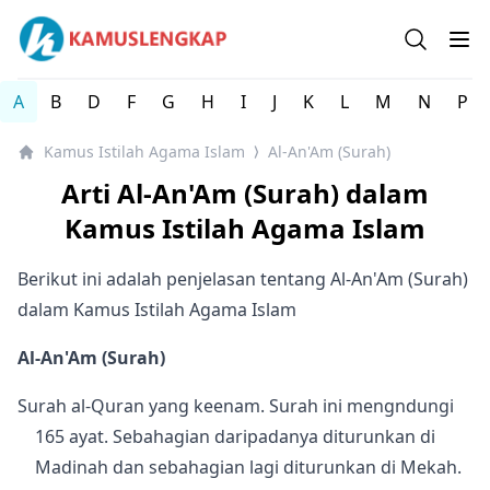
Kamus Istilah Agama Islam Lengkap
Open se
Op
A
B
D
F
G
H
I
J
K
L
M
N
P
Kamus Istilah Agama Islam
Al-An'Am (Surah)
⟩
Arti Al-An'Am (Surah) dalam
Kamus Istilah Agama Islam
Berikut ini adalah penjelasan tentang Al-An'Am (Surah)
dalam Kamus Istilah Agama Islam
Al-An'Am (Surah)
Surah al-Quran yang keenam. Surah ini mengndungi
165 ayat. Sebahagian daripadanya diturunkan di
Madinah dan sebahagian lagi diturunkan di Mekah.