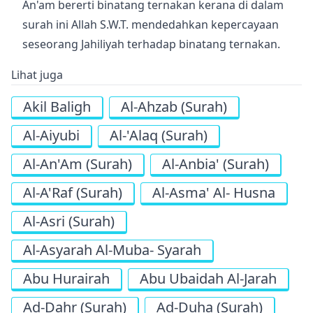
An'am bererti binatang ternakan kerana di dalam
surah ini Allah S.W.T. mendedahkan kepercayaan
seseorang Jahiliyah terhadap binatang ternakan.
Lihat juga
Akil Baligh
Al-Ahzab (Surah)
Al-Aiyubi
Al-'Alaq (Surah)
Al-An'Am (Surah)
Al-Anbia' (Surah)
Al-A'Raf (Surah)
Al-Asma' Al- Husna
Al-Asri (Surah)
Al-Asyarah Al-Muba- Syarah
Abu Hurairah
Abu Ubaidah Al-Jarah
Ad-Dahr (Surah)
Ad-Duha (Surah)