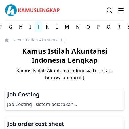
Kamus Istilah Akuntansi Indonesia Lengkap
Open se
Op
F
G
H
I
J
K
L
M
N
O
P
Q
R
Kamus Istilah Akuntansi
J
⟩
Kamus Istilah Akuntansi
Indonesia Lengkap
Kamus Istilah Akuntansi Indonesia Lengkap,
berawalan huruf
J
Job Costing
Job Costing - sistem pelacakan…
Job order cost sheet