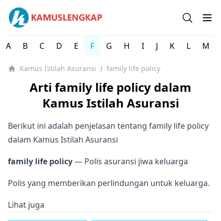
Kamus Istilah Asuransi Indonesia Lengkap
Open se
Op
A
B
C
D
E
F
G
H
I
J
K
L
M
Kamus Istilah Asuransi
family life policy
⟩
Arti family life policy dalam
Kamus Istilah Asuransi
Berikut ini adalah penjelasan tentang family life policy
dalam Kamus Istilah Asuransi
family life policy
— Polis asuransi jiwa keluarga
Polis yang memberikan perlindungan untuk keluarga.
Lihat juga