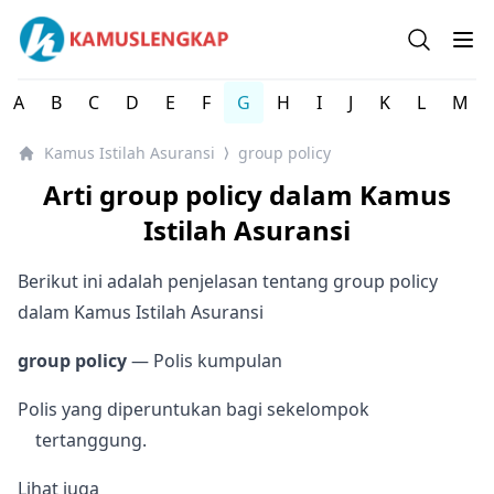
Kamus Istilah Asuransi Indonesia Lengkap
Open se
Op
A
B
C
D
E
F
G
H
I
J
K
L
M
Kamus Istilah Asuransi
group policy
⟩
Arti group policy dalam Kamus
Istilah Asuransi
Berikut ini adalah penjelasan tentang group policy
dalam Kamus Istilah Asuransi
group policy
— Polis kumpulan
Polis yang diperuntukan bagi sekelompok
tertanggung.
Lihat juga