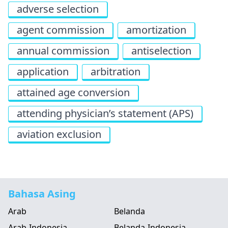
adverse selection
agent commission
amortization
annual commission
antiselection
application
arbitration
attained age conversion
attending physician’s statement (APS)
aviation exclusion
Bahasa Asing
Arab
Belanda
Arab-Indonesia
Belanda-Indonesia