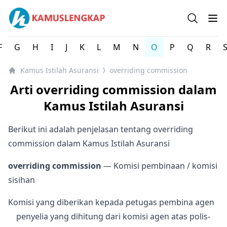
Kamus Istilah Asuransi Indonesia Lengkap
Open se
Op
F
G
H
I
J
K
L
M
N
O
P
Q
R
Kamus Istilah Asuransi
overriding commission
⟩
Arti overriding commission dalam
Kamus Istilah Asuransi
Berikut ini adalah penjelasan tentang overriding
commission dalam Kamus Istilah Asuransi
overriding commission
— Komisi pembinaan / komisi
sisihan
Komisi yang diberikan kepada petugas pembina agen
penyelia yang dihitung dari komisi agen atas polis-