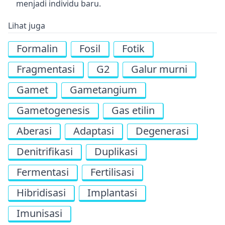
menjadi individu baru.
Lihat juga
Formalin
Fosil
Fotik
Fragmentasi
G2
Galur murni
Gamet
Gametangium
Gametogenesis
Gas etilin
Aberasi
Adaptasi
Degenerasi
Denitrifikasi
Duplikasi
Fermentasi
Fertilisasi
Hibridisasi
Implantasi
Imunisasi