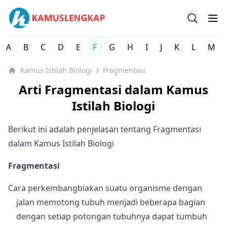
Kamus Istilah Biologi Indonesia Lengkap
Open se
Op
A
B
C
D
E
F
G
H
I
J
K
L
M
Kamus Istilah Biologi
Fragmentasi
⟩
Arti Fragmentasi dalam Kamus
Istilah Biologi
Berikut ini adalah penjelasan tentang Fragmentasi
dalam Kamus Istilah Biologi
Fragmentasi
Cara perkembangbiakan suatu organisme dengan
jalan memotong tubuh menjadi beberapa bagian
dengan setiap potongan tubuhnya dapat tumbuh