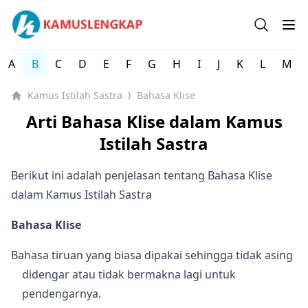
Kamus Istilah Sastra Indonesia Lengkap
Open se
Op
A
B
C
D
E
F
G
H
I
J
K
L
M
Kamus Istilah Sastra
Bahasa Klise
⟩
Arti Bahasa Klise dalam Kamus
Istilah Sastra
Berikut ini adalah penjelasan tentang Bahasa Klise
dalam Kamus Istilah Sastra
Bahasa Klise
Bahasa tiruan yang biasa dipakai sehingga tidak asing
didengar atau tidak bermakna lagi untuk
pendengarnya.