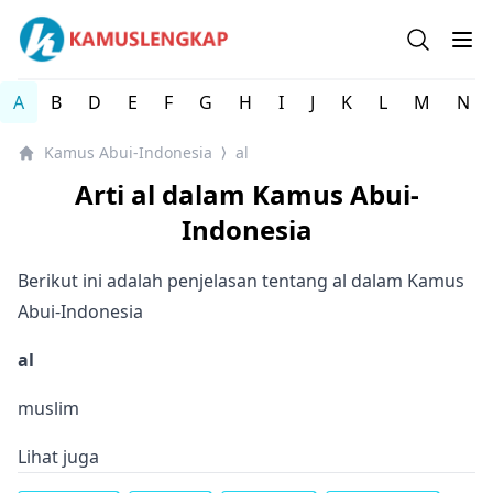
Kamus Lengkap Abui-Indonesia - Kamus Lengkap Online
Open se
Op
A
B
D
E
F
G
H
I
J
K
L
M
N
Kamus Abui-Indonesia
al
⟩
Arti al dalam Kamus Abui-
Indonesia
Berikut ini adalah penjelasan tentang al dalam Kamus
Abui-Indonesia
al
muslim
Lihat juga