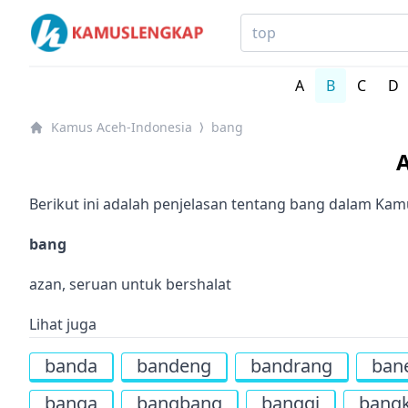
Kamus Lengkap Aceh-Indonesia - Kamus Lengkap Onli
A
B
C
D
Kamus Aceh-Indonesia
bang
⟩
A
Berikut ini adalah penjelasan tentang bang dalam Ka
bang
azan, seruan untuk bershalat
Lihat juga
banda
bandeng
bandrang
ban
banga
bangbang
banggi
bang