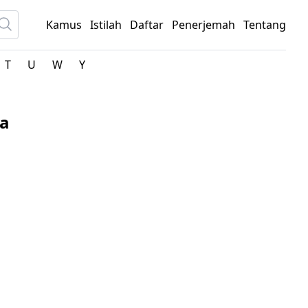
Kamus
Istilah
Daftar
Penerjemah
Tentang
T
U
W
Y
ia