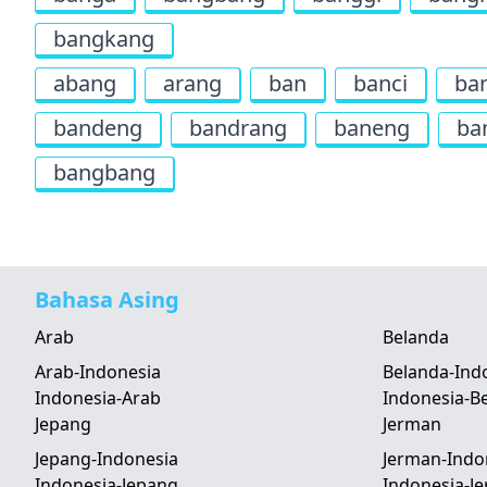
bangkang
abang
arang
ban
banci
ba
bandeng
bandrang
baneng
ba
bangbang
Bahasa Asing
Arab
Belanda
Arab-Indonesia
Belanda-Ind
Indonesia-Arab
Indonesia-B
Jepang
Jerman
Jepang-Indonesia
Jerman-Indo
Indonesia-Jepang
Indonesia-J