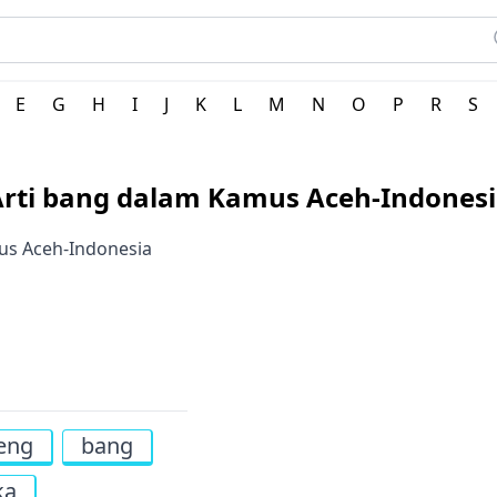
ne
E
G
H
I
J
K
L
M
N
O
P
R
S
rti bang dalam Kamus Aceh-Indones
mus Aceh-Indonesia
eng
bang
ka