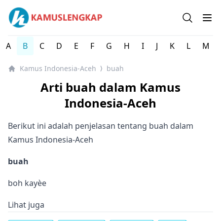
Kamus Lengkap Indonesia-Aceh - Kamus Bahasa Daerah 
Open se
Op
A
B
C
D
E
F
G
H
I
J
K
L
M
Kamus Indonesia-Aceh
buah
⟩
Arti buah dalam Kamus
Indonesia-Aceh
Berikut ini adalah penjelasan tentang buah dalam
Kamus Indonesia-Aceh
buah
boh kayèe
Lihat juga