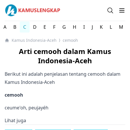
Kamus Lengkap Indonesia-Aceh - Kamus Bahasa Daerah 
Open se
Op
A
B
C
D
E
F
G
H
I
J
K
L
M
Kamus Indonesia-Aceh
cemooh
⟩
Arti cemooh dalam Kamus
Indonesia-Aceh
Berikut ini adalah penjelasan tentang cemooh dalam
Kamus Indonesia-Aceh
cemooh
ceume'oh, peujayéh
Lihat juga