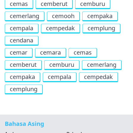
cemas
cemberut
cemburu
cemerlang
cemooh
cempaka
cempala
cempedak
cemplung
cendana
cemar
cemara
cemas
cemberut
cemburu
cemerlang
cempaka
cempala
cempedak
cemplung
Bahasa Asing