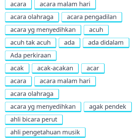
acara
acara malam hari
acara olahraga
acara pengadilan
acara yg menyedihkan
acuh
acuh tak acuh
ada
ada didalam
Ada perkiraan
acak
acak-acakan
acar
acara
acara malam hari
acara olahraga
acara yg menyedihkan
agak pendek
ahli bicara perut
ahli pengetahuan musik