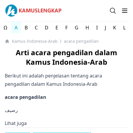
Kamus Lengkap Indonesia-Arab - Kamus Bahasa Arab
Open se
Op
Ω
A
B
C
D
E
F
G
H
I
J
K
L
Kamus Indonesia-Arab
acara pengadilan
⟩
Arti acara pengadilan dalam
Kamus Indonesia-Arab
Berikut ini adalah penjelasan tentang acara
pengadilan dalam Kamus Indonesia-Arab
acara pengadilan
رصيف
Lihat juga