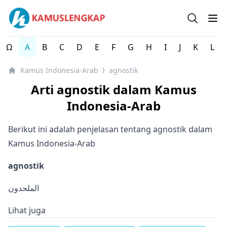
Kamus Lengkap Indonesia-Arab - Kamus Bahasa Arab
Open se
Op
Ω
A
B
C
D
E
F
G
H
I
J
K
L
Kamus Indonesia-Arab
agnostik
⟩
Arti agnostik dalam Kamus
Indonesia-Arab
Berikut ini adalah penjelasan tentang agnostik dalam
Kamus Indonesia-Arab
agnostik
الملحدون
Lihat juga