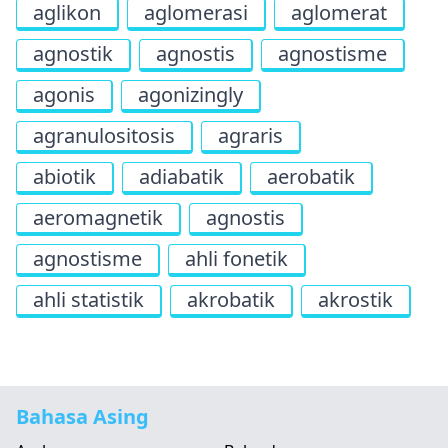
aglikon
aglomerasi
aglomerat
agnostik
agnostis
agnostisme
agonis
agonizingly
agranulositosis
agraris
abiotik
adiabatik
aerobatik
aeromagnetik
agnostis
agnostisme
ahli fonetik
ahli statistik
akrobatik
akrostik
Bahasa Asing