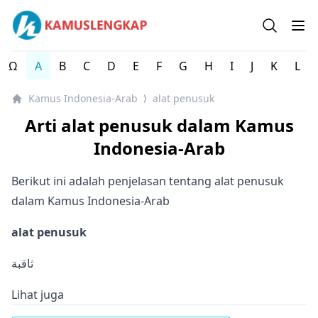
Kamus Lengkap Indonesia-Arab - Kamus Bahasa Arab
Open se
Op
Ω
A
B
C
D
E
F
G
H
I
J
K
L
Kamus Indonesia-Arab
alat penusuk
⟩
Arti alat penusuk dalam Kamus
Indonesia-Arab
Berikut ini adalah penjelasan tentang alat penusuk
dalam Kamus Indonesia-Arab
alat penusuk
ثاقبة
Lihat juga