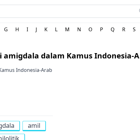
G
H
I
J
K
L
M
N
O
P
Q
R
S
ti amigdala dalam Kamus Indonesia-A
 Kamus Indonesia-Arab
gdala
amil
ilolitik