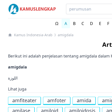
Kamus Lengkap Indonesia-Arab - Kamus Bahasa Arab
Ω
A
B
C
D
E
F
Kamus Indonesia-Arab
amigdala
⟩
Ar
Berikut ini adalah penjelasan tentang amigdala dalam
amigdala
اللوزة
Lihat juga
amfiteater
amfoter
amida
ami
amilase
amiloid
amiloidosis
am