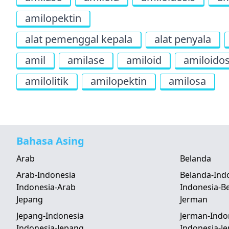
amilopektin
alat pemenggal kepala
alat penyala
amil
amilase
amiloid
amiloidos
amilolitik
amilopektin
amilosa
Bahasa Asing
Arab
Belanda
Arab-Indonesia
Belanda-Ind
Indonesia-Arab
Indonesia-B
Jepang
Jerman
Jepang-Indonesia
Jerman-Indo
Indonesia-Jepang
Indonesia-J