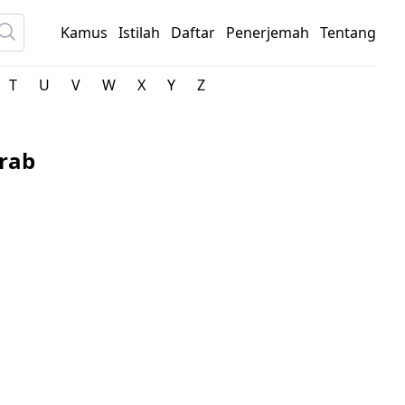
Kamus
Istilah
Daftar
Penerjemah
Tentang
T
U
V
W
X
Y
Z
rab