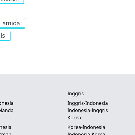
amida
is
Inggris
onesia
Inggris-Indonesia
elanda
Indonesia-Inggris
Korea
nesia
Korea-Indonesia
erman
Indonesia-Korea