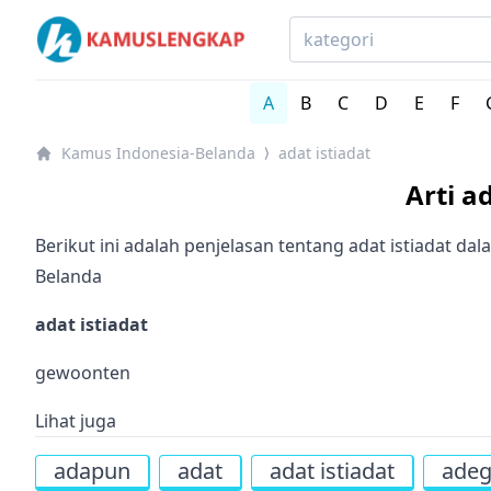
Kamus Lengkap Indonesia-Belanda - Kamus Bahasa Be
A
B
C
D
E
F
Kamus Indonesia-Belanda
adat istiadat
⟩
Arti a
Berikut ini adalah penjelasan tentang adat istiadat d
Belanda
adat istiadat
gewoonten
Lihat juga
adapun
adat
adat istiadat
ade