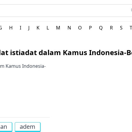
landa
G
H
I
J
K
L
M
N
O
P
Q
R
S
dat istiadat dalam Kamus Indonesia-
alam Kamus Indonesia-
gan
adem