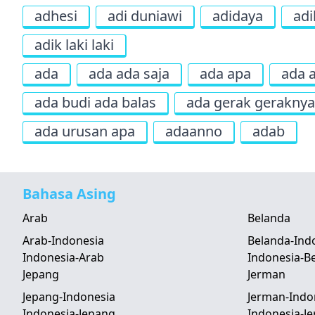
adhesi
adi duniawi
adidaya
adi
adik laki laki
ada
ada ada saja
ada apa
ada 
ada budi ada balas
ada gerak geraknya
ada urusan apa
adaanno
adab
Bahasa Asing
Arab
Belanda
Arab-Indonesia
Belanda-Ind
Indonesia-Arab
Indonesia-B
Jepang
Jerman
Jepang-Indonesia
Jerman-Indo
Indonesia-Jepang
Indonesia-J