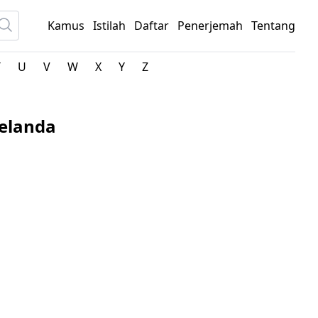
Kamus
Istilah
Daftar
Penerjemah
Tentang
T
U
V
W
X
Y
Z
Belanda