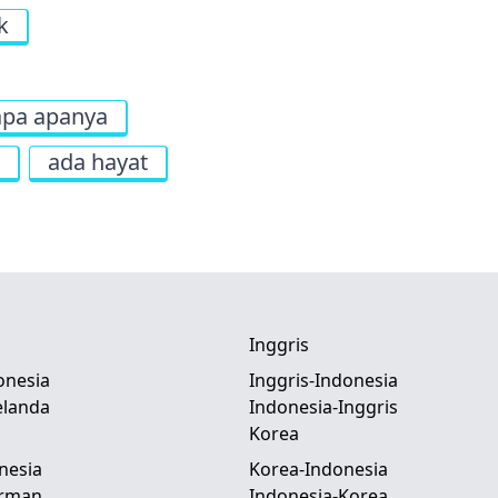
k
apa apanya
ada hayat
Inggris
onesia
Inggris-Indonesia
elanda
Indonesia-Inggris
Korea
nesia
Korea-Indonesia
erman
Indonesia-Korea