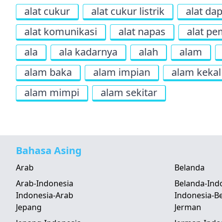
alat cukur
alat cukur listrik
alat da
alat komunikasi
alat napas
alat pe
ala
ala kadarnya
alah
alam
alam baka
alam impian
alam kekal
alam mimpi
alam sekitar
Bahasa Asing
Arab
Belanda
Arab-Indonesia
Belanda-Ind
Indonesia-Arab
Indonesia-B
Jepang
Jerman