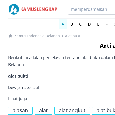
Kamus Lengkap Indonesia-Belanda - Kamus Bahasa Be
A
B
C
D
E
F
Kamus Indonesia-Belanda
alat bukti
⟩
Arti
Berikut ini adalah penjelasan tentang alat bukti dala
Belanda
alat bukti
bewijsmateriaal
Lihat juga
alasan
alat
alat angkut
alat buk