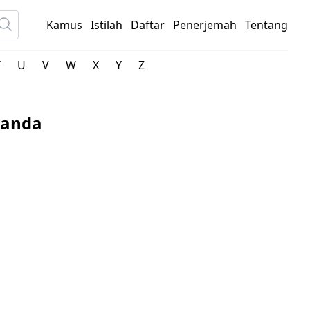
Kamus
Istilah
Daftar
Penerjemah
Tentang
T
U
V
W
X
Y
Z
landa