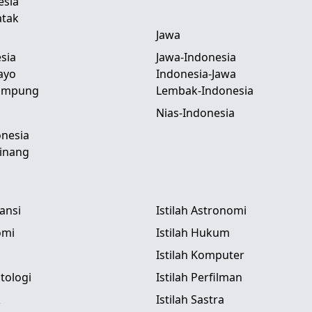
esia
atak
Jawa
sia
Jawa-Indonesia
ayo
Indonesia-Jawa
Lampung
Lembak-Indonesia
Nias-Indonesia
nesia
inang
tansi
Istilah Astronomi
omi
Istilah Hukum
Istilah Komputer
itologi
Istilah Perfilman
k
Istilah Sastra