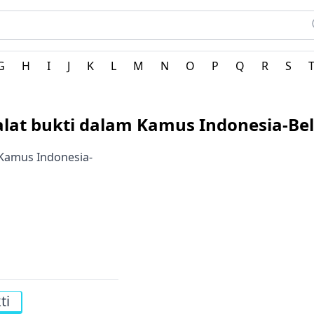
landa
G
H
I
J
K
L
M
N
O
P
Q
R
S
 alat bukti dalam Kamus Indonesia-Be
m Kamus Indonesia-
ti