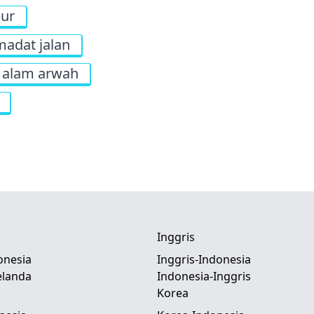
pur
madat jalan
alam arwah
Inggris
onesia
Inggris-Indonesia
elanda
Indonesia-Inggris
Korea