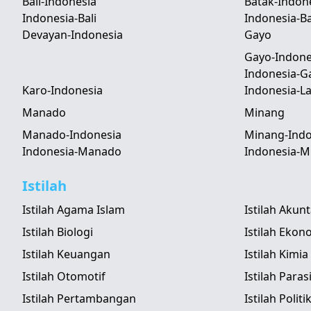
Bali-Indonesia
Batak-Indon
Indonesia-Bali
Indonesia-B
Devayan-Indonesia
Gayo
Gayo-Indone
Indonesia-G
Karo-Indonesia
Indonesia-
Manado
Minang
Manado-Indonesia
Minang-Indo
Indonesia-Manado
Indonesia-M
Istilah
Istilah Agama Islam
Istilah Akun
Istilah Biologi
Istilah Ekon
Istilah Keuangan
Istilah Kimia
Istilah Otomotif
Istilah Paras
Istilah Pertambangan
Istilah Politi