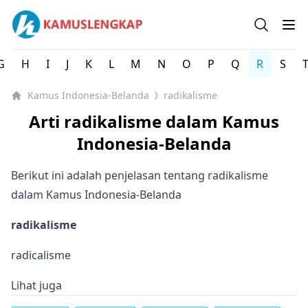
Kamus Lengkap Indonesia-Belanda - Kamus Bahasa Bela
Open se
Op
G
H
I
J
K
L
M
N
O
P
Q
R
S
Kamus Indonesia-Belanda
radikalisme
⟩
Arti radikalisme dalam Kamus
Indonesia-Belanda
Berikut ini adalah penjelasan tentang radikalisme
dalam Kamus Indonesia-Belanda
radikalisme
radicalisme
Lihat juga