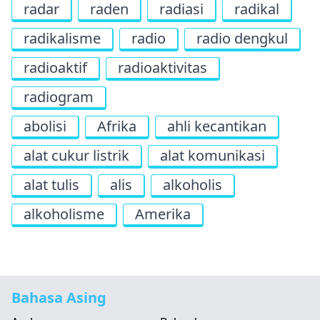
radar
raden
radiasi
radikal
radikalisme
radio
radio dengkul
radioaktif
radioaktivitas
radiogram
abolisi
Afrika
ahli kecantikan
alat cukur listrik
alat komunikasi
alat tulis
alis
alkoholis
alkoholisme
Amerika
Bahasa Asing