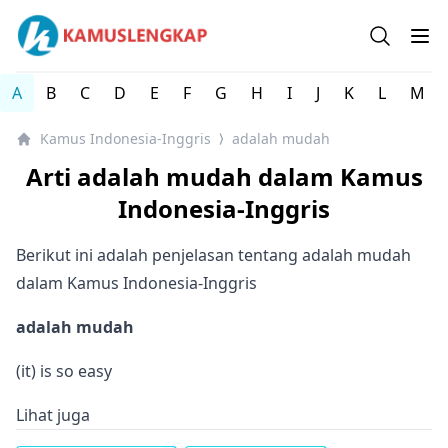
Kamus Lengkap Indonesia-Inggris - Kamus Bahasa Inggri
Open se
Op
A
B
C
D
E
F
G
H
I
J
K
L
M
Kamus Indonesia-Inggris
adalah mudah
⟩
Arti adalah mudah dalam Kamus
Indonesia-Inggris
Berikut ini adalah penjelasan tentang adalah mudah
dalam Kamus Indonesia-Inggris
adalah mudah
(it) is so easy
Lihat juga