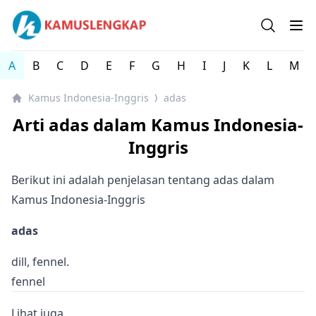
Kamus Lengkap Indonesia-Inggris - Kamus Bahasa Inggri
Open se
Op
A
B
C
D
E
F
G
H
I
J
K
L
M
Kamus Indonesia-Inggris
adas
⟩
Arti adas dalam Kamus Indonesia-
Inggris
Berikut ini adalah penjelasan tentang adas dalam
Kamus Indonesia-Inggris
adas
dill, fennel.
fennel
Lihat juga