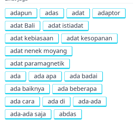
adapun
adas
adat
adaptor
adat Bali
adat istiadat
adat kebiasaan
adat kesopanan
adat nenek moyang
adat paramagnetik
ada
ada apa
ada badai
ada baiknya
ada beberapa
ada cara
ada di
ada-ada
ada-ada saja
abdas