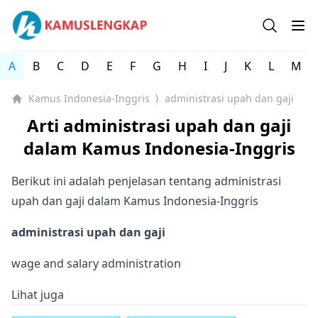
Kamus Lengkap Indonesia-Inggris - Kamus Bahasa Inggri
Open se
Op
A
B
C
D
E
F
G
H
I
J
K
L
M
Kamus Indonesia-Inggris
administrasi upah dan gaji
⟩
Arti administrasi upah dan gaji
dalam Kamus Indonesia-Inggris
Berikut ini adalah penjelasan tentang administrasi
upah dan gaji dalam Kamus Indonesia-Inggris
administrasi upah dan gaji
wage and salary administration
Lihat juga