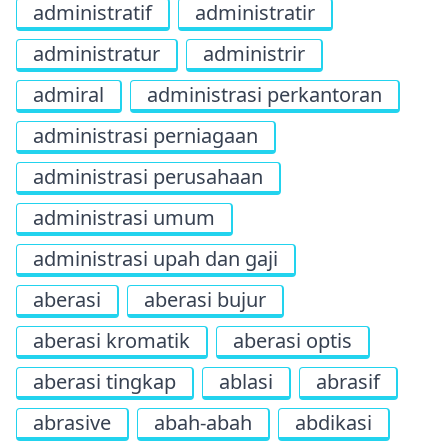
administratif
administratir
administratur
administrir
admiral
administrasi perkantoran
administrasi perniagaan
administrasi perusahaan
administrasi umum
administrasi upah dan gaji
aberasi
aberasi bujur
aberasi kromatik
aberasi optis
aberasi tingkap
ablasi
abrasif
abrasive
abah-abah
abdikasi