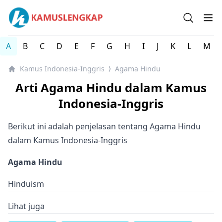
Kamus Lengkap Indonesia-Inggris - Kamus Bahasa Inggri
Open se
Op
A
B
C
D
E
F
G
H
I
J
K
L
M
Kamus Indonesia-Inggris
Agama Hindu
⟩
Arti Agama Hindu dalam Kamus
Indonesia-Inggris
Berikut ini adalah penjelasan tentang Agama Hindu
dalam Kamus Indonesia-Inggris
Agama Hindu
Hinduism
Lihat juga