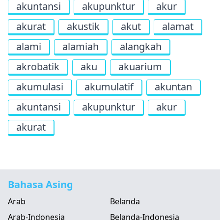
akuntansi
akupunktur
akur
akurat
akustik
akut
alamat
alami
alamiah
alangkah
akrobatik
aku
akuarium
akumulasi
akumulatif
akuntan
akuntansi
akupunktur
akur
akurat
Bahasa Asing
Arab
Belanda
Arab-Indonesia
Belanda-Indonesia