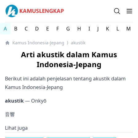
Kamus Lengkap Indonesia-Jepang - Kamus Bahasa Jepan
Open se
Op
A
B
C
D
E
F
G
H
I
J
K
L
M
Kamus Indonesia-Jepang
akustik
⟩
Arti akustik dalam Kamus
Indonesia-Jepang
Berikut ini adalah penjelasan tentang akustik dalam
Kamus Indonesia-Jepang
akustik
— Onkyō
音響
Lihat juga