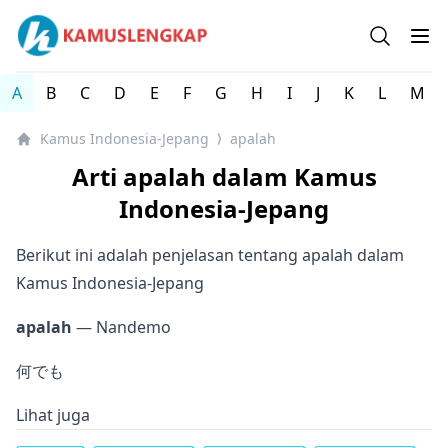
Kamus Lengkap Indonesia-Jepang - Kamus Bahasa Jepan
Open se
Op
A
B
C
D
E
F
G
H
I
J
K
L
M
Kamus Indonesia-Jepang
apalah
⟩
Arti apalah dalam Kamus
Indonesia-Jepang
Berikut ini adalah penjelasan tentang apalah dalam
Kamus Indonesia-Jepang
apalah
— Nandemo
何でも
Lihat juga