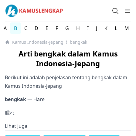
Kamus Lengkap Indonesia-Jepang - Kamus Bahasa Jepan
Open se
Op
A
B
C
D
E
F
G
H
I
J
K
L
M
Kamus Indonesia-Jepang
bengkak
⟩
Arti bengkak dalam Kamus
Indonesia-Jepang
Berikut ini adalah penjelasan tentang bengkak dalam
Kamus Indonesia-Jepang
bengkak
— Hare
腫れ
Lihat juga