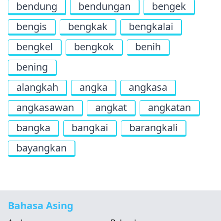
bendung
bendungan
bengek
bengis
bengkak
bengkalai
bengkel
bengkok
benih
bening
alangkah
angka
angkasa
angkasawan
angkat
angkatan
bangka
bangkai
barangkali
bayangkan
Bahasa Asing