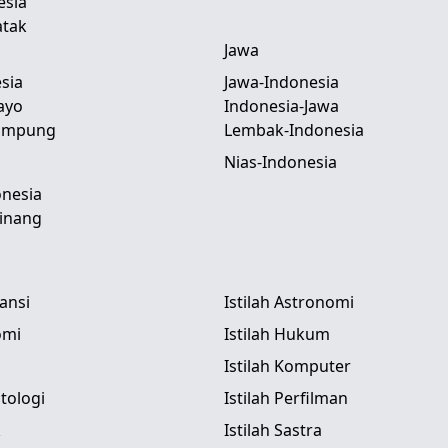
esia
atak
Jawa
sia
Jawa-Indonesia
ayo
Indonesia-Jawa
Lampung
Lembak-Indonesia
Nias-Indonesia
nesia
inang
tansi
Istilah Astronomi
omi
Istilah Hukum
Istilah Komputer
itologi
Istilah Perfilman
k
Istilah Sastra