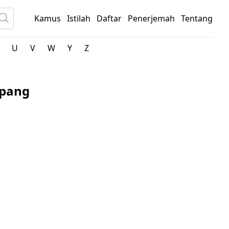
Kamus
Istilah
Daftar
Penerjemah
Tentang
U
V
W
Y
Z
epang