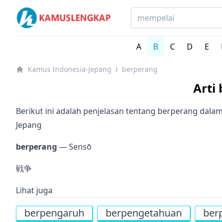
Kamus Lengkap Indonesia-Jepang - Kamus Bahasa Jep
A
B
C
D
E
Kamus Indonesia-Jepang
berperang
⟩
Arti
Berikut ini adalah penjelasan tentang berperang dala
Jepang
berperang
— Sensō
戦争
Lihat juga
berpengaruh
berpengetahuan
ber