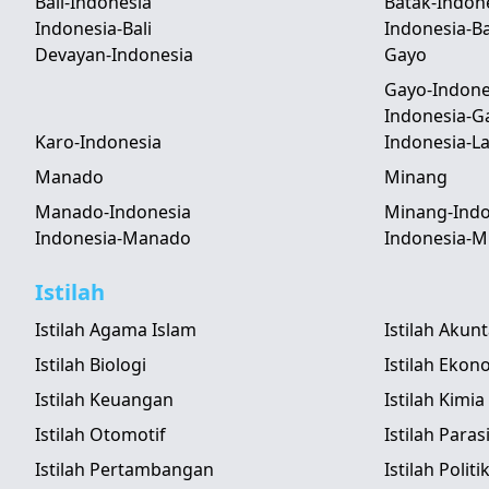
Bali-Indonesia
Batak-Indon
Indonesia-Bali
Indonesia-B
Devayan-Indonesia
Gayo
Gayo-Indone
Indonesia-G
Karo-Indonesia
Indonesia-
Manado
Minang
Manado-Indonesia
Minang-Indo
Indonesia-Manado
Indonesia-M
Istilah
Istilah Agama Islam
Istilah Akun
Istilah Biologi
Istilah Ekon
Istilah Keuangan
Istilah Kimia
Istilah Otomotif
Istilah Paras
Istilah Pertambangan
Istilah Politi