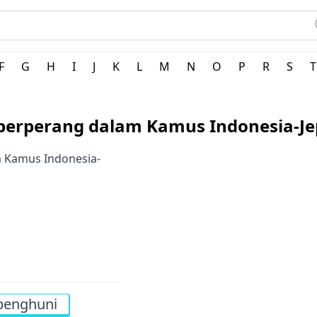
ang
F
G
H
I
J
K
L
M
N
O
P
R
S
T
 berperang dalam Kamus Indonesia-J
m Kamus Indonesia-
penghuni