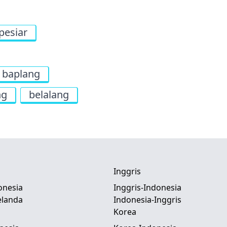
pesiar
baplang
ng
belalang
Inggris
onesia
Inggris-Indonesia
elanda
Indonesia-Inggris
Korea