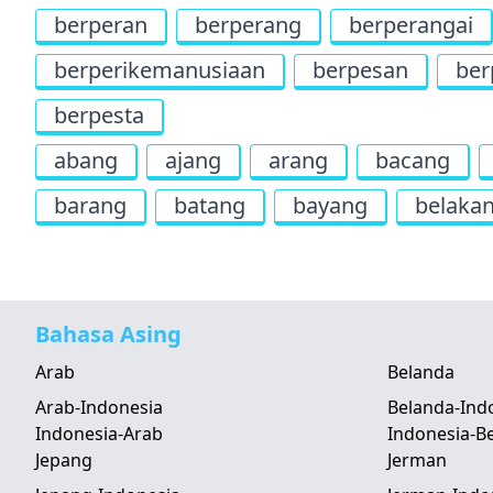
berperan
berperang
berperangai
berperikemanusiaan
berpesan
ber
berpesta
abang
ajang
arang
bacang
barang
batang
bayang
belaka
Bahasa Asing
Arab
Belanda
Arab-Indonesia
Belanda-Ind
Indonesia-Arab
Indonesia-B
Jepang
Jerman