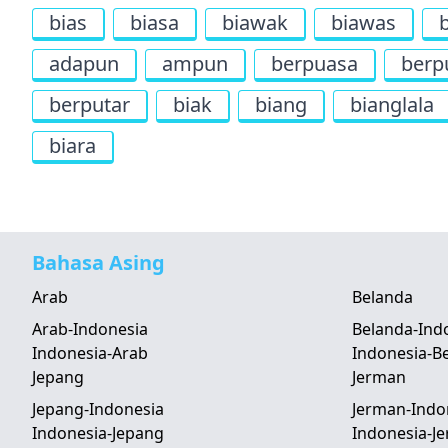
bias
biasa
biawak
biawas
adapun
ampun
berpuasa
berp
berputar
biak
biang
bianglala
biara
Bahasa Asing
Arab
Belanda
Arab-Indonesia
Belanda-Ind
Indonesia-Arab
Indonesia-B
Jepang
Jerman
Jepang-Indonesia
Jerman-Indo
Indonesia-Jepang
Indonesia-J