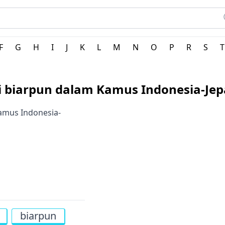
ang
F
G
H
I
J
K
L
M
N
O
P
R
S
T
i biarpun dalam Kamus Indonesia-Je
Kamus Indonesia-
biarpun