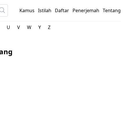
Kamus
Istilah
Daftar
Penerjemah
Tentang
U
V
W
Y
Z
pang