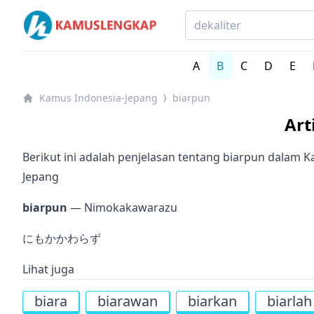
Kamus Lengkap Indonesia-Jepang - Kamus Bahasa Jep
A
B
C
D
E
Kamus Indonesia-Jepang
biarpun
⟩
Art
Berikut ini adalah penjelasan tentang biarpun dalam 
Jepang
biarpun
— Nimokakawarazu
にもかかわらず
Lihat juga
biara
biarawan
biarkan
biarlah