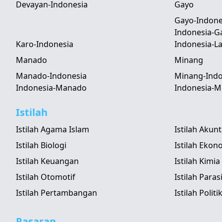
Devayan-Indonesia
Gayo
Gayo-Indone
Indonesia-G
Karo-Indonesia
Indonesia-
Manado
Minang
Manado-Indonesia
Minang-Indo
Indonesia-Manado
Indonesia-M
Istilah
Istilah Agama Islam
Istilah Akun
Istilah Biologi
Istilah Ekon
Istilah Keuangan
Istilah Kimia
Istilah Otomotif
Istilah Paras
Istilah Pertambangan
Istilah Politi
Pasaran