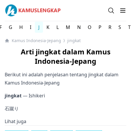
Kamus Lengkap Indonesia-Jepang - Kamus Bahasa Jepan
Open se
Op
F
G
H
I
J
K
L
M
N
O
P
R
S
T
Kamus Indonesia-Jepang
jingkat
⟩
Arti jingkat dalam Kamus
Indonesia-Jepang
Berikut ini adalah penjelasan tentang jingkat dalam
Kamus Indonesia-Jepang
jingkat
— Ishikeri
石蹴り
Lihat juga