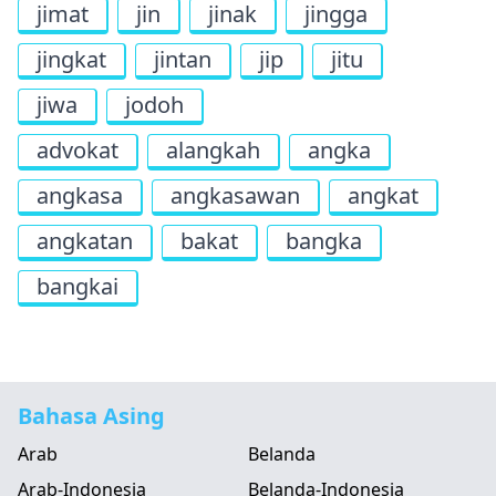
jimat
jin
jinak
jingga
jingkat
jintan
jip
jitu
jiwa
jodoh
advokat
alangkah
angka
angkasa
angkasawan
angkat
angkatan
bakat
bangka
bangkai
Bahasa Asing
Arab
Belanda
Arab-Indonesia
Belanda-Indonesia