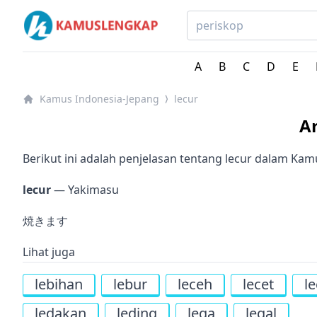
Kamus Lengkap Indonesia-Jepang - Kamus Bahasa Jep
A
B
C
D
E
Kamus Indonesia-Jepang
lecur
⟩
A
Berikut ini adalah penjelasan tentang lecur dalam Ka
lecur
— Yakimasu
焼きます
Lihat juga
lebihan
lebur
leceh
lecet
l
ledakan
leding
lega
legal