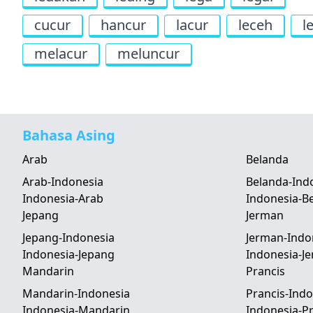
cucur
hancur
lacur
leceh
l
melacur
meluncur
Bahasa Asing
Arab
Belanda
Arab-Indonesia
Belanda-Ind
Indonesia-Arab
Indonesia-B
Jepang
Jerman
Jepang-Indonesia
Jerman-Indo
Indonesia-Jepang
Indonesia-J
Mandarin
Prancis
Mandarin-Indonesia
Prancis-Indo
Indonesia-Mandarin
Indonesia-Pr