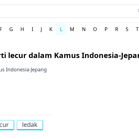
ang
F
G
H
I
J
K
L
M
N
O
P
R
S
T
rti lecur dalam Kamus Indonesia-Jepa
mus Indonesia-Jepang
ecur
ledak