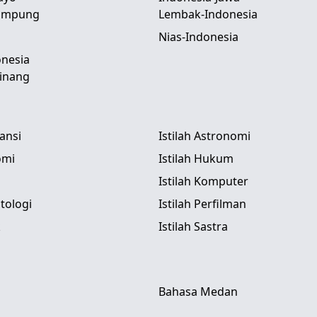
Lampung
Lembak-Indonesia
Nias-Indonesia
nesia
inang
tansi
Istilah Astronomi
omi
Istilah Hukum
Istilah Komputer
itologi
Istilah Perfilman
k
Istilah Sastra
Bahasa Medan