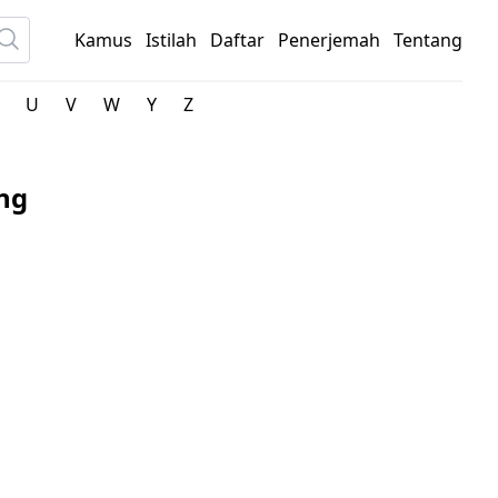
Kamus
Istilah
Daftar
Penerjemah
Tentang
U
V
W
Y
Z
ng