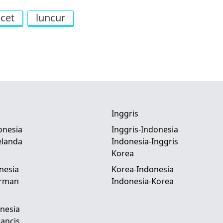
ecet
luncur
Inggris
onesia
Inggris-Indonesia
elanda
Indonesia-Inggris
Korea
nesia
Korea-Indonesia
erman
Indonesia-Korea
nesia
ancis