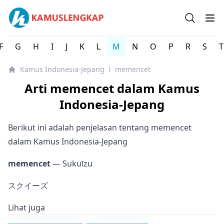
Kamus Lengkap Indonesia-Jepang - Kamus Bahasa Jepan
Open se
Op
F
G
H
I
J
K
L
M
N
O
P
R
S
T
Kamus Indonesia-Jepang
memencet
⟩
Arti memencet dalam Kamus
Indonesia-Jepang
Berikut ini adalah penjelasan tentang memencet
dalam Kamus Indonesia-Jepang
memencet
— Sukuīzu
スクイーズ
Lihat juga