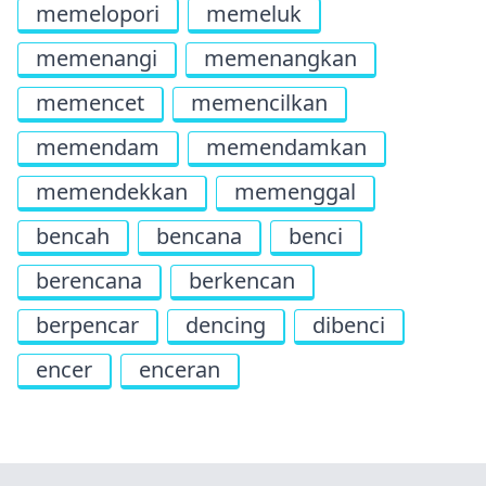
memelopori
memeluk
memenangi
memenangkan
memencet
memencilkan
memendam
memendamkan
memendekkan
memenggal
bencah
bencana
benci
berencana
berkencan
berpencar
dencing
dibenci
encer
enceran