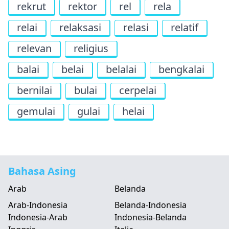
rekrut
rektor
rel
rela
relai
relaksasi
relasi
relatif
relevan
religius
balai
belai
belalai
bengkalai
bernilai
bulai
cerpelai
gemulai
gulai
helai
Bahasa Asing
Arab
Belanda
Arab-Indonesia
Belanda-Indonesia
Indonesia-Arab
Indonesia-Belanda