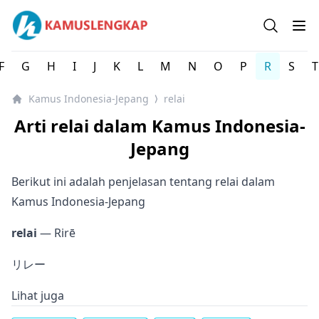
Kamus Lengkap Indonesia-Jepang - Kamus Bahasa Jepan
Open se
Op
F
G
H
I
J
K
L
M
N
O
P
R
S
T
Kamus Indonesia-Jepang
relai
⟩
Arti relai dalam Kamus Indonesia-
Jepang
Berikut ini adalah penjelasan tentang relai dalam
Kamus Indonesia-Jepang
relai
— Rirē
リレー
Lihat juga