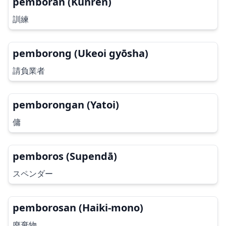
pemboran (Kunren)
訓練
pemborong (Ukeoi gyōsha)
請負業者
pemborongan (Yatoi)
傭
pemboros (Supendā)
スペンダー
pemborosan (Haiki-mono)
廃棄物