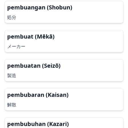
pembuangan (Shobun)
処分
pembuat (Mēkā)
メーカー
pembuatan (Seizō)
製造
pembubaran (Kaisan)
解散
pembubuhan (Kazari)