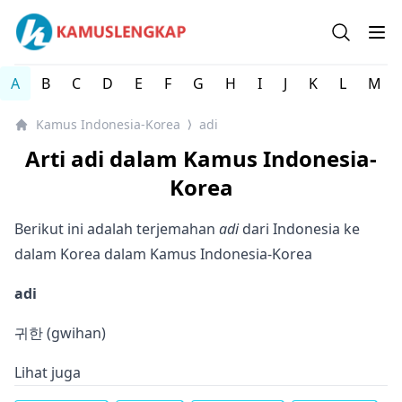
Kamus Lengkap Indonesia-Korea - Kamus Bahasa Korea
Open se
Op
A
B
C
D
E
F
G
H
I
J
K
L
M
Kamus Indonesia-Korea
adi
⟩
Arti adi dalam Kamus Indonesia-
Korea
Berikut ini adalah terjemahan
adi
dari Indonesia ke
dalam Korea dalam Kamus Indonesia-Korea
adi
귀한 (gwihan)
Lihat juga