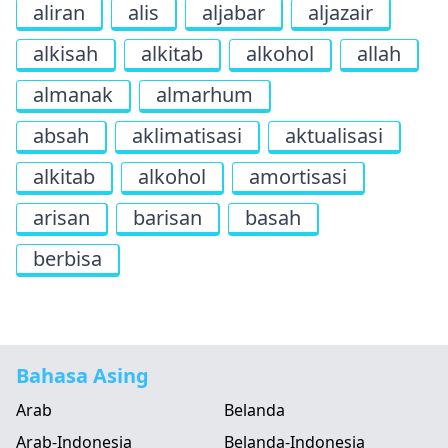
aliran
alis
aljabar
aljazair
alkisah
alkitab
alkohol
allah
almanak
almarhum
absah
aklimatisasi
aktualisasi
alkitab
alkohol
amortisasi
arisan
barisan
basah
berbisa
Bahasa Asing
Arab
Belanda
Arab-Indonesia
Belanda-Indonesia