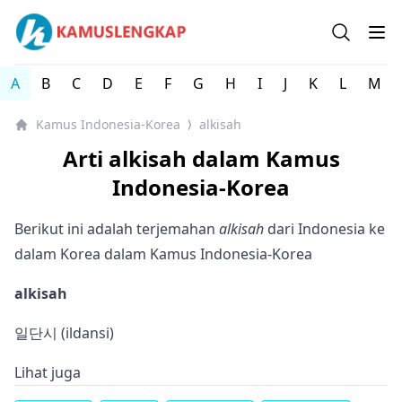
Kamus Lengkap Indonesia-Korea - Kamus Bahasa Korea
Open se
Op
A
B
C
D
E
F
G
H
I
J
K
L
M
Kamus Indonesia-Korea
alkisah
⟩
Arti alkisah dalam Kamus
Indonesia-Korea
Berikut ini adalah terjemahan
alkisah
dari Indonesia ke
dalam Korea dalam Kamus Indonesia-Korea
alkisah
일단시 (ildansi)
Lihat juga