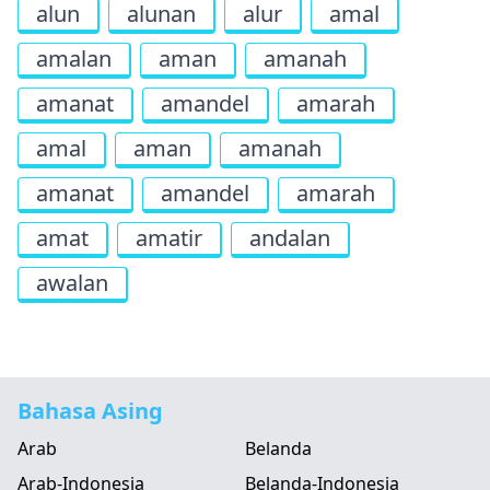
alun
alunan
alur
amal
amalan
aman
amanah
amanat
amandel
amarah
amal
aman
amanah
amanat
amandel
amarah
amat
amatir
andalan
awalan
Bahasa Asing
Arab
Belanda
Arab-Indonesia
Belanda-Indonesia