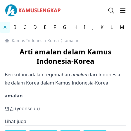
Kamus Lengkap Indonesia-Korea - Kamus Bahasa Korea
Open se
Op
A
B
C
D
E
F
G
H
I
J
K
L
M
Kamus Indonesia-Korea
amalan
⟩
Arti amalan dalam Kamus
Indonesia-Korea
Berikut ini adalah terjemahan
amalan
dari Indonesia
ke dalam Korea dalam Kamus Indonesia-Korea
amalan
연습 (yeonseub)
Lihat juga