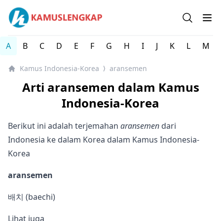
Kamus Lengkap Indonesia-Korea - Kamus Bahasa Korea
Open se
Op
A
B
C
D
E
F
G
H
I
J
K
L
M
Kamus Indonesia-Korea
aransemen
⟩
Arti aransemen dalam Kamus
Indonesia-Korea
Berikut ini adalah terjemahan
aransemen
dari
Indonesia ke dalam Korea dalam Kamus Indonesia-
Korea
aransemen
배치 (baechi)
Lihat juga