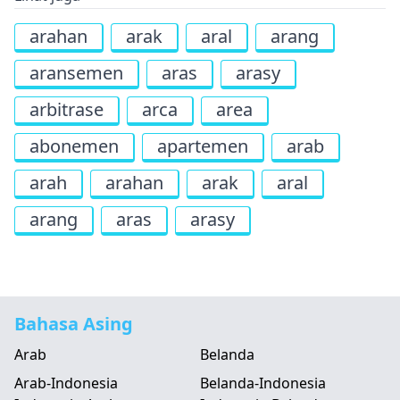
arahan
arak
aral
arang
aransemen
aras
arasy
arbitrase
arca
area
abonemen
apartemen
arab
arah
arahan
arak
aral
arang
aras
arasy
Bahasa Asing
Arab
Belanda
Arab-Indonesia
Belanda-Indonesia